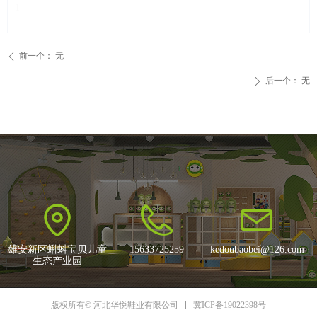
1
前一个：
无
ꄴ
后一个：
无
ꄲ
雄安新区蝌蚪宝贝儿童
15633725259
kedoubaobei@126.com
生态产业园
冀ICP备19022398号
版权所有© 河北华悦鞋业有限公司